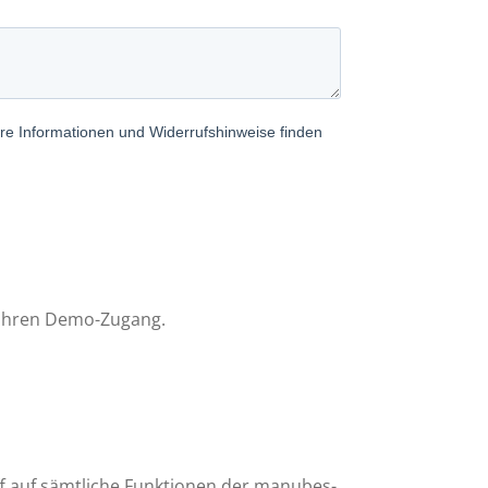
 Ihren Demo-Zugang.
f auf sämtliche Funktionen der manubes-