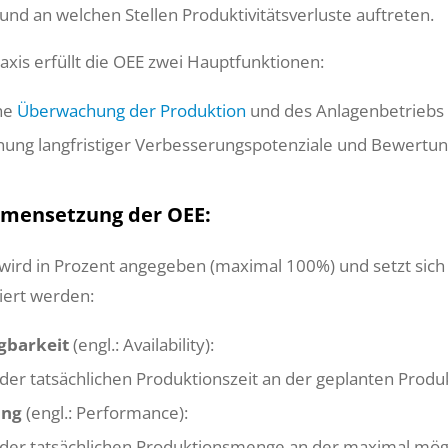
 und an welchen Stellen Produktivitätsverluste auftreten.
raxis erfüllt die OEE zwei Hauptfunktionen:
che
Überwachung der Produktion
und des Anlagenbetriebs 
nung langfristiger Verbesserungspotenziale und Bewer
mensetzung der OEE:
wird in Prozent angegeben (maximal 100%) und setzt sic
ziert werden:
gbarkeit
(engl.: Availability):
 der tatsächlichen Produktionszeit an der geplanten Produ
ung
(engl.: Performance):
l der tatsächlichen Produktionsmenge an der maximal mö