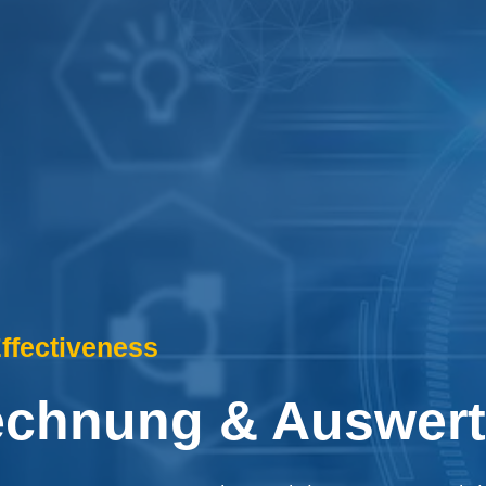
ffectiveness
echnung & Auswer