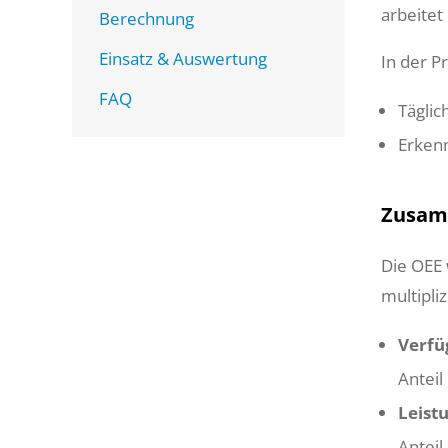
arbeitet
Berechnung
Einsatz & Auswertung
In der P
FAQ
Tägli
Erken
Zusam
Die OEE 
multipli
Verfü
Anteil
Leist
Antei