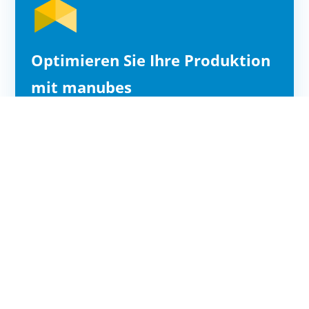
Optimieren Sie Ihre Produktion
mit manubes
Mit manubes visualisieren, überwachen und
steuern Sie Ihre Produktion über eine zentrale
Weboberfläche – überall und auf jedem
Endgerät. Nutzen Sie intuitive
Designwerkzeuge, um Ihre eigenen Lösungen
zu entwickeln und profitieren Sie von
Skalierbarkeit, Schnittstellenunterstützung und
maximaler Sicherheit.