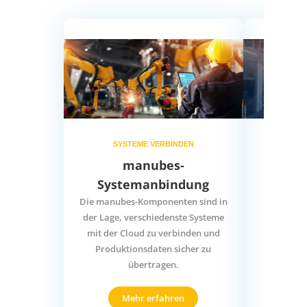
SYSTEME VERBINDEN
FE
manubes-
manu
Systemanbindung
manubes 
bestmögli
Die manubes-Komponenten sind in
Vis
der Lage, verschiedenste Systeme
Produkt
mit der Cloud zu verbinden und
Automa
Produktionsdaten sicher zu
übertragen.
Mehr erfahren